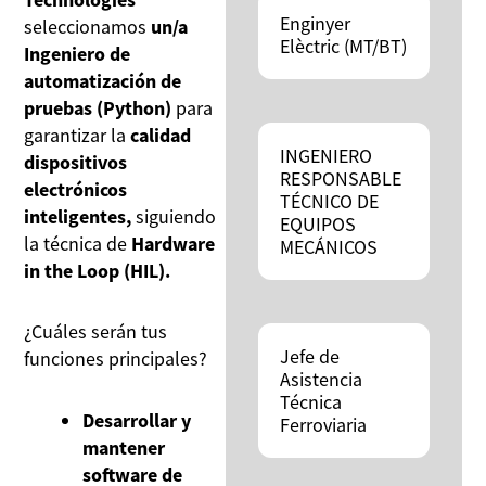
Enginyer
seleccionamos
un/a
Elèctric (MT/BT)
Ingeniero de
automatización de
pruebas (Python)
para
garantizar la
calidad
INGENIERO
dispositivos
RESPONSABLE
electrónicos
TÉCNICO DE
inteligentes,
siguiendo
EQUIPOS
la técnica de
Hardware
MECÁNICOS
in the Loop (HIL).
¿Cuáles serán tus
Jefe de
funciones principales?
Asistencia
Técnica
Desarrollar y
Ferroviaria
mantener
software de