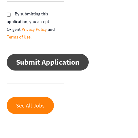
By submitting this
application, you accept
Oxigent
Privacy Policy
and
Terms of Use.
People
looking
for
jobs
should
not
put
anything
here.
See All Jobs