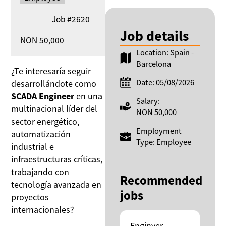
Job
#2620
Job details
Salary:
NON 50,000
Location: Spain -
Barcelona
¿Te interesaría seguir
Date: 05/08/2026
desarrollándote como
SCADA Engineer
en una
Salary:
multinacional líder del
NON 50,000
sector energético,
Employment
automatización
Type: Employee
industrial e
infraestructuras críticas,
trabajando con
Recommended
tecnología avanzada en
jobs
proyectos
internacionales?
Enginyer