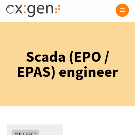
Skip
Main
to
content
Men
Scada (EPO /
EPAS) engineer
Type:
Employee