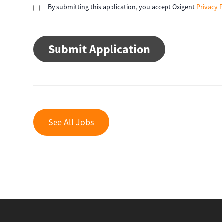
By submitting this application, you accept Oxigent
Privacy 
People
looking
for
jobs
should
not
put
anything
See All Jobs
here.