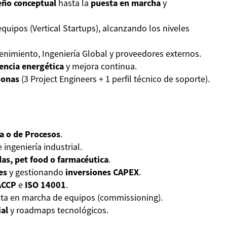
eño conceptual
hasta la
puesta en marcha
y
quipos (Vertical Startups), alcanzando los niveles
enimiento, Ingeniería Global y proveedores externos.
iencia energética
y mejora continua.
sonas
(3 Project Engineers + 1 perfil técnico de soporte).
ca o de Procesos
.
 ingeniería industrial.
das, pet food o farmacéutica
.
es
y gestionando
inversiones CAPEX
.
ACCP
e
ISO 14001
.
ta en marcha de equipos (commissioning).
ial
y roadmaps tecnológicos.
.