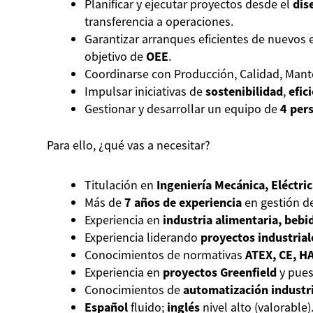
Planificar y ejecutar proyectos desde el
dis
transferencia a operaciones.
Garantizar arranques eficientes de nuevos e
objetivo de
OEE
.
Coordinarse con Producción, Calidad, Mant
Impulsar iniciativas de
sostenibilidad
,
efic
Gestionar y desarrollar un equipo de
4 per
Para ello, ¿qué vas a necesitar?
Titulación en
Ingeniería Mecánica, Eléctri
Más de
7 años de experiencia
en gestión de
Experiencia en
industria alimentaria, bebi
Experiencia liderando
proyectos industrial
Conocimientos de normativas
ATEX, CE, H
Experiencia en
proyectos Greenfield
y pues
Conocimientos de
automatización industr
Español
fluido;
inglés
nivel alto (valorable)