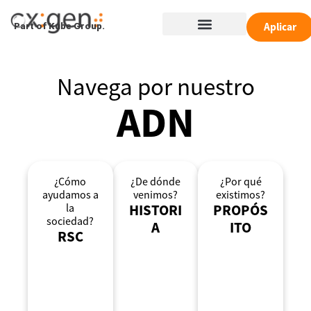
Ir
Menú
al
Aplicar
Part of Kube Group.
contenido
Navega por nuestro
ADN
¿Cómo
¿De dónde
¿Por qué
ayudamos a
venimos?
existimos?
la
HISTORI
PROPÓS
sociedad?
A
ITO
RSC